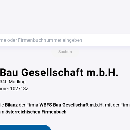
Suchen
au Gesellschaft m.b.H.
 2340 Mödling
mmer 102713z
die
Bilanz
der Firma
WBFS Bau Gesellschaft m.b.H.
mit der Fi
em
österreichischen Firmenbuch
.