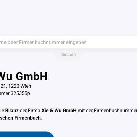
Suchen
 Wu GmbH
 21, 1220 Wien
mmer 325355p
die
Bilanz
der Firma
Xie & Wu GmbH
mit der Firmenbuchnumme
hischen Firmenbuch
.