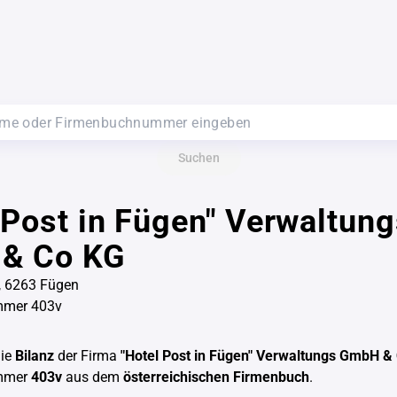
Suchen
 Post in Fügen" Verwaltun
& Co KG
, 6263 Fügen
mmer 403v
die
Bilanz
der Firma
"Hotel Post in Fügen" Verwaltungs GmbH &
mmer
403v
aus dem
österreichischen Firmenbuch
.