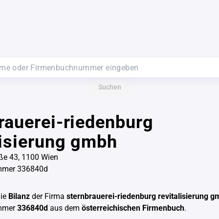
Suchen
rauerei-riedenburg
lisierung gmbh
ße 43, 1100 Wien
mmer 336840d
die
Bilanz
der Firma
sternbrauerei-riedenburg revitalisierung 
mmer
336840d
aus dem
österreichischen Firmenbuch
.