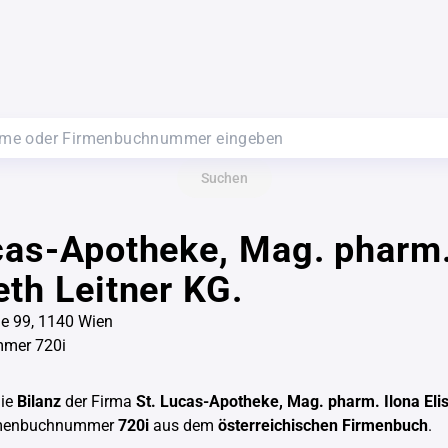
Suchen
cas-Apotheke, Mag. pharm.
eth Leitner KG.
ße 99, 1140 Wien
mer 720i
die
Bilanz
der Firma
St. Lucas-Apotheke, Mag. pharm. Ilona Eli
rmenbuchnummer
720i
aus dem
österreichischen Firmenbuch
.