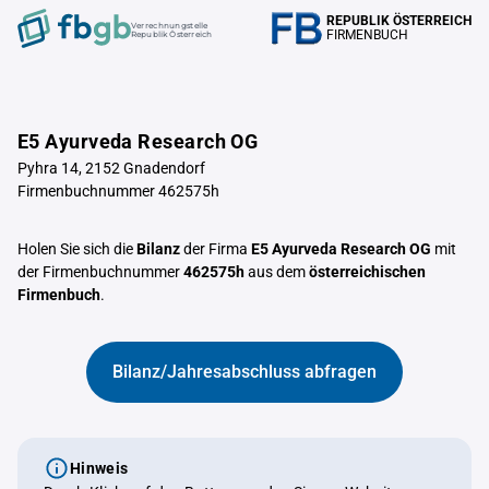
REPUBLIK ÖSTERREICH
Verrechnungstelle
FIRMENBUCH
Republik Österreich
E5 Ayurveda Research OG
Pyhra 14, 2152 Gnadendorf
Firmenbuchnummer 462575h
Holen Sie sich die
Bilanz
der Firma
E5 Ayurveda Research OG
mit
der Firmenbuchnummer
462575h
aus dem
österreichischen
Firmenbuch
.
Bilanz/Jahresabschluss abfragen
Hinweis