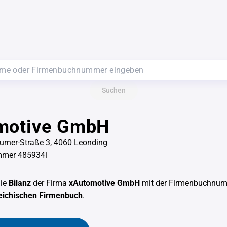
Suchen
motive GmbH
urner-Straße 3, 4060 Leonding
mer 485934i
die
Bilanz
der Firma
xAutomotive GmbH
mit der Firmenbuchnu
eichischen Firmenbuch
.