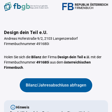
REPUBLIK ÖSTERREICH
Verrechnungstelle
FIRMENBUCH
Republik Österreich
Design dein Teil e.U.
Andreas Hoferstraße 9/2, 2103 Langenzersdorf
Firmenbuchnummer 491680i
Holen Sie sich die
Bilanz
der Firma
Design dein Teil e.U.
mit der
Firmenbuchnummer
491680i
aus dem
österreichischen
Firmenbuch
.
Bilanz/Jahresabschluss abfragen
Hinweis