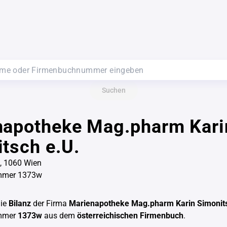
Suchen
napotheke Mag.pharm Kari
tsch e.U.
, 1060 Wien
mmer 1373w
die
Bilanz
der Firma
Marienapotheke Mag.pharm Karin Simonits
mmer
1373w
aus dem
österreichischen Firmenbuch
.