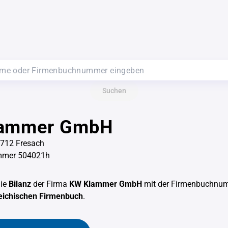
Suchen
ammer GmbH
712 Fresach
mmer 504021h
die
Bilanz
der Firma
KW Klammer GmbH
mit der Firmenbuchn
eichischen Firmenbuch
.