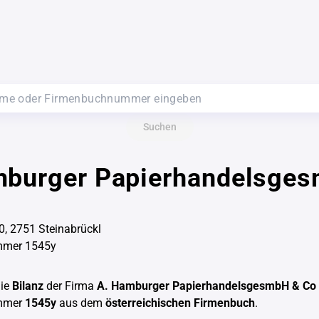
Suchen
mburger Papierhandelsge
0, 2751 Steinabrückl
mmer 1545y
die
Bilanz
der Firma
A. Hamburger PapierhandelsgesmbH & Co
mmer
1545y
aus dem
österreichischen Firmenbuch
.