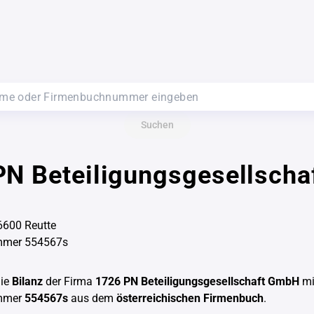
Suchen
N Beteiligungsgesellscha
6600 Reutte
mmer 554567s
die
Bilanz
der Firma
1726 PN Beteiligungsgesellschaft GmbH
mi
mmer
554567s
aus dem
österreichischen Firmenbuch
.