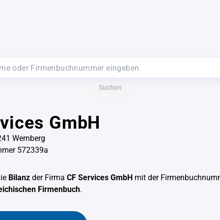
Suchen
rvices GmbH
241 Wernberg
mmer 572339a
die
Bilanz
der Firma
CF Services GmbH
mit der Firmenbuchnu
eichischen Firmenbuch
.