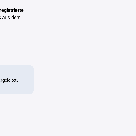
istrierte
s
aus dem