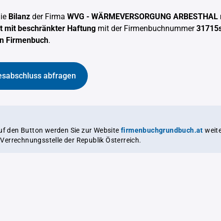
die
Bilanz
der Firma
WVG - WÄRMEVERSORGUNG ARBESTHAL reg
 mit beschränkter Haftung
mit der Firmenbuchnummer
31715
en Firmenbuch
.
esabschluss abfragen
auf den Button werden Sie zur Website
firmenbuchgrundbuch.at
weitergeleitet,
le Verrechnungsstelle der Republik Österreich.