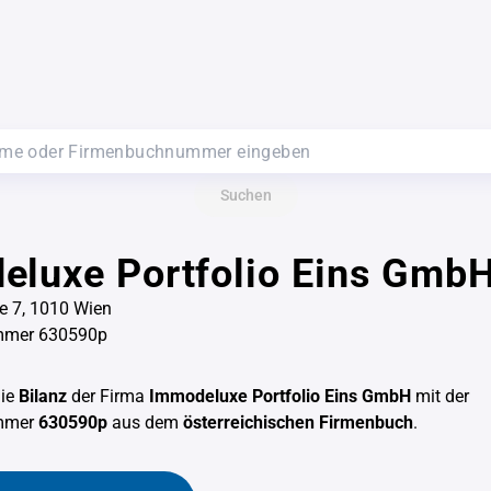
Suchen
eluxe Portfolio Eins Gmb
e 7, 1010 Wien
mmer 630590p
die
Bilanz
der Firma
Immodeluxe Portfolio Eins GmbH
mit der
mmer
630590p
aus dem
österreichischen Firmenbuch
.