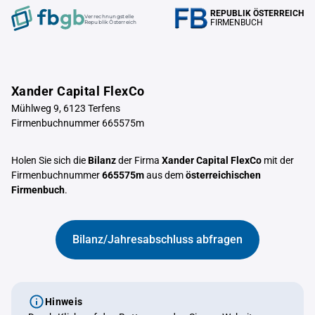
REPUBLIK ÖSTERREICH
Verrechnungstelle
FIRMENBUCH
Republik Österreich
Xander Capital FlexCo
Mühlweg 9, 6123 Terfens
Firmenbuchnummer 665575m
Holen Sie sich die
Bilanz
der Firma
Xander Capital FlexCo
mit der
Firmenbuchnummer
665575m
aus dem
österreichischen
Firmenbuch
.
Bilanz/Jahresabschluss abfragen
Hinweis