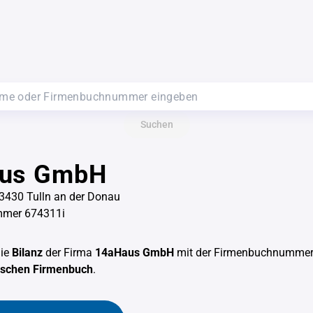
Suchen
us GmbH
 3430 Tulln an der Donau
mer 674311i
die
Bilanz
der Firma
14aHaus GmbH
mit der Firmenbuchnumme
hischen Firmenbuch
.