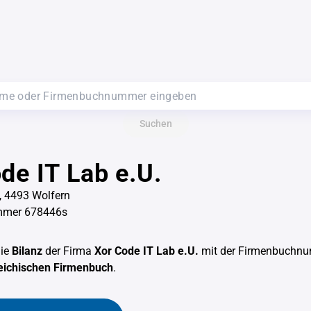
Suchen
de IT Lab e.U.
, 4493 Wolfern
mmer 678446s
die
Bilanz
der Firma
Xor Code IT Lab e.U.
mit der Firmenbuchn
eichischen Firmenbuch
.