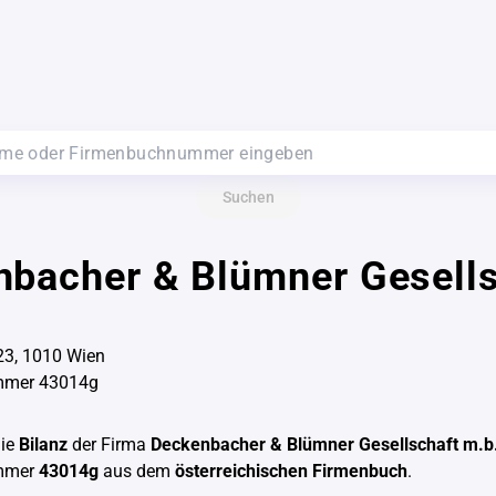
Suchen
bacher & Blümner Gesells
-23, 1010 Wien
mmer 43014g
die
Bilanz
der Firma
Deckenbacher & Blümner Gesellschaft m.b
mmer
43014g
aus dem
österreichischen Firmenbuch
.