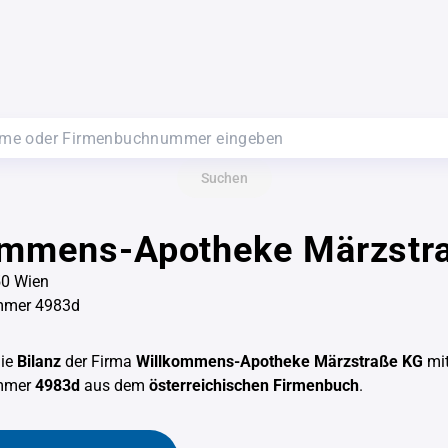
Suchen
ommens-Apotheke Märzstr
50 Wien
mmer 4983d
die
Bilanz
der Firma
Willkommens-Apotheke Märzstraße KG
mit
mmer
4983d
aus dem
österreichischen Firmenbuch
.