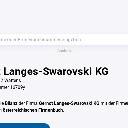
Suchen
t Langes-Swarovski KG
12 Wattens
mmer 16709y
die
Bilanz
der Firma
Gernot Langes-Swarovski KG
mit der Firm
em
österreichischen Firmenbuch
.