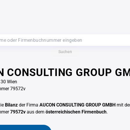
Suchen
N CONSULTING GROUP G
130 Wien
mmer 79572v
die
Bilanz
der Firma
AUCON CONSULTING GROUP GMBH
mit de
mmer
79572v
aus dem
österreichischen Firmenbuch
.