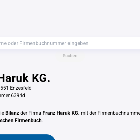
Suchen
Haruk KG.
2551 Enzesfeld
mmer 6394d
die
Bilanz
der Firma
Franz Haruk KG.
mit der Firmenbuchnumm
hischen Firmenbuch
.