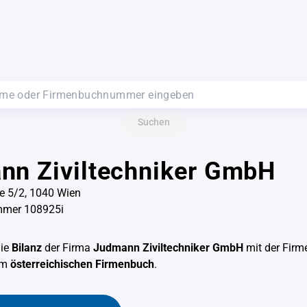
Suchen
nn Ziviltechniker GmbH
e 5/2, 1040 Wien
mer 108925i
die
Bilanz
der Firma
Judmann Ziviltechniker GmbH
mit der Fir
em
österreichischen Firmenbuch
.