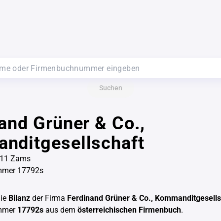
Suchen
and Grüner & Co.,
nditgesellschaft
6511 Zams
mmer 17792s
die
Bilanz
der Firma
Ferdinand Grüner & Co., Kommanditgesells
mmer
17792s
aus dem
österreichischen Firmenbuch
.