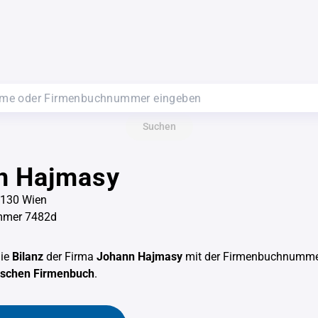
Suchen
n Hajmasy
1130 Wien
mmer 7482d
die
Bilanz
der Firma
Johann Hajmasy
mit der Firmenbuchnumm
hischen Firmenbuch
.