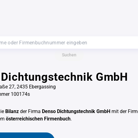
Suchen
 Dichtungstechnik GmbH
raße 27, 2435 Ebergassing
mmer 100174s
die
Bilanz
der Firma
Denso Dichtungstechnik GmbH
mit der Fi
em
österreichischen Firmenbuch
.