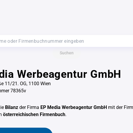
Suchen
dia Werbeagentur GmbH
ße 11/21. OG, 1100 Wien
mmer 78365v
die
Bilanz
der Firma
EP Media Werbeagentur GmbH
mit der Fi
em
österreichischen Firmenbuch
.