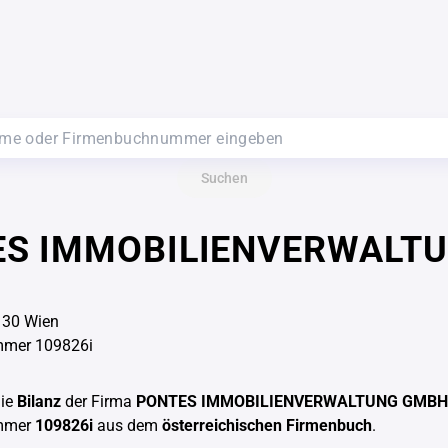
Suchen
ES IMMOBILIENVERWALT
130 Wien
mer 109826i
die
Bilanz
der Firma
PONTES IMMOBILIENVERWALTUNG GMBH
mmer
109826i
aus dem
österreichischen Firmenbuch
.