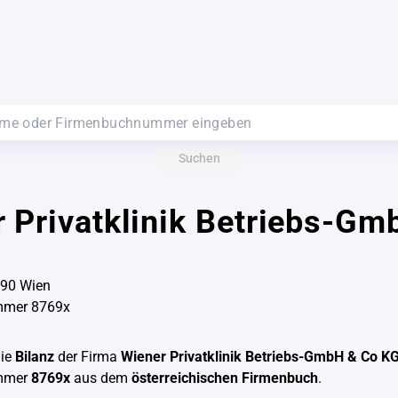
Suchen
 Privatklinik Betriebs-Gm
090 Wien
mmer 8769x
die
Bilanz
der Firma
Wiener Privatklinik Betriebs-GmbH & Co K
mmer
8769x
aus dem
österreichischen Firmenbuch
.