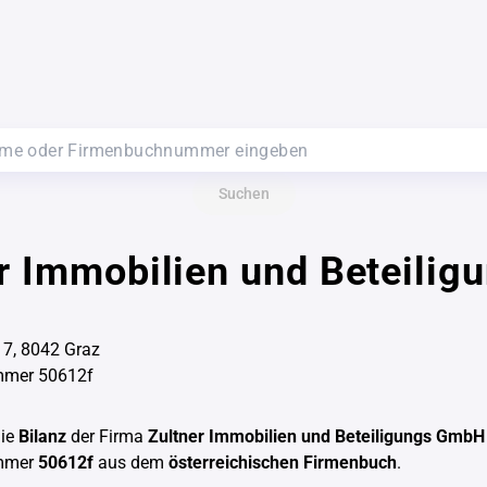
Suchen
r Immobilien und Beteilig
 7, 8042 Graz
mer 50612f
die
Bilanz
der Firma
Zultner Immobilien und Beteiligungs GmbH
mmer
50612f
aus dem
österreichischen Firmenbuch
.