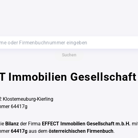
Suchen
 Immobilien Gesellschaft
2 Klosterneuburg-Kierling
mmer 64417g
die
Bilanz
der Firma
EFFECT Immobilien Gesellschaft m.b.H.
mit
mmer
64417g
aus dem
österreichischen Firmenbuch
.