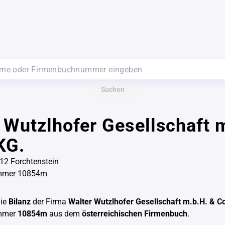
Suchen
 Wutzlhofer Gesellschaft 
KG.
212 Forchtenstein
mmer 10854m
die
Bilanz
der Firma
Walter Wutzlhofer Gesellschaft m.b.H. & C
mmer
10854m
aus dem
österreichischen Firmenbuch
.