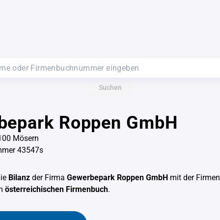
Suchen
bepark Roppen GmbH
100 Mösern
mmer 43547s
die
Bilanz
der Firma
Gewerbepark Roppen GmbH
mit der Firm
em
österreichischen Firmenbuch
.