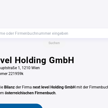
Suchen
evel Holding GmbH
auptstraße 1, 1210 Wien
mmer 221959k
die
Bilanz
der Firma
next level Holding GmbH
mit der Firmenbu
dem
österreichischen Firmenbuch
.