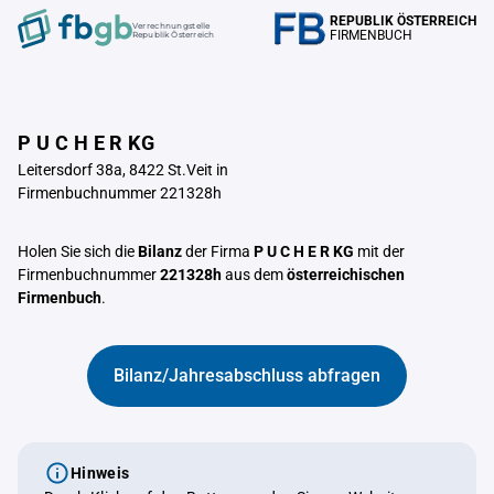
REPUBLIK ÖSTERREICH
Verrechnungstelle
FIRMENBUCH
Republik Österreich
P U C H E R KG
Leitersdorf 38a, 8422 St.Veit in
Firmenbuchnummer 221328h
Holen Sie sich die
Bilanz
der Firma
P U C H E R KG
mit der
Firmenbuchnummer
221328h
aus dem
österreichischen
Firmenbuch
.
Bilanz/Jahresabschluss abfragen
Hinweis