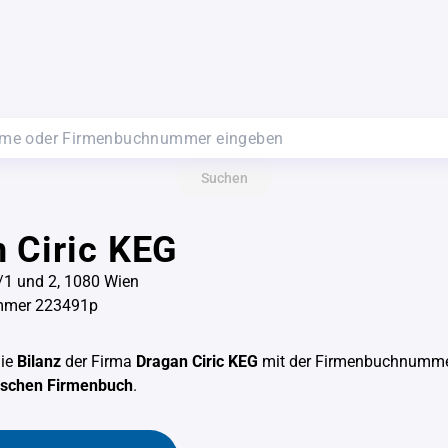
Suchen
 Ciric KEG
/1 und 2, 1080 Wien
mmer 223491p
die
Bilanz
der Firma
Dragan Ciric KEG
mit der Firmenbuchnumm
hischen Firmenbuch
.