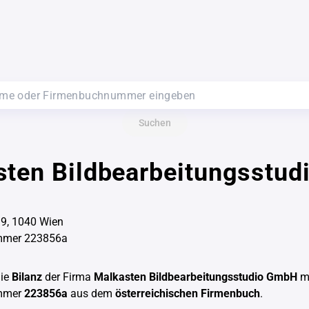
Suchen
ten Bildbearbeitungsstud
9, 1040 Wien
mmer 223856a
die
Bilanz
der Firma
Malkasten Bildbearbeitungsstudio GmbH
mi
mmer
223856a
aus dem
österreichischen Firmenbuch
.