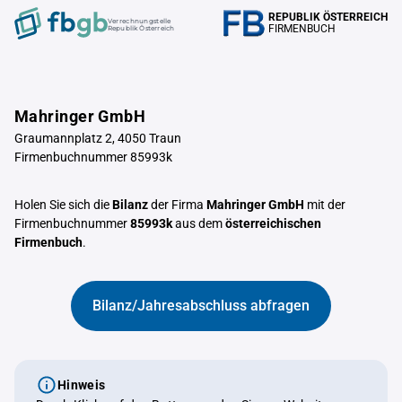
REPUBLIK ÖSTERREICH
Verrechnungstelle
FIRMENBUCH
Republik Österreich
Mahringer GmbH
Graumannplatz 2, 4050 Traun
Firmenbuchnummer 85993k
Holen Sie sich die
Bilanz
der Firma
Mahringer GmbH
mit der
Firmenbuchnummer
85993k
aus dem
österreichischen
Firmenbuch
.
Bilanz/Jahresabschluss abfragen
Hinweis