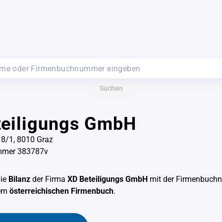
Suchen
teiligungs GmbH
 8/1, 8010 Graz
mmer 383787v
die
Bilanz
der Firma
XD Beteiligungs GmbH
mit der Firmenbuch
em
österreichischen Firmenbuch
.