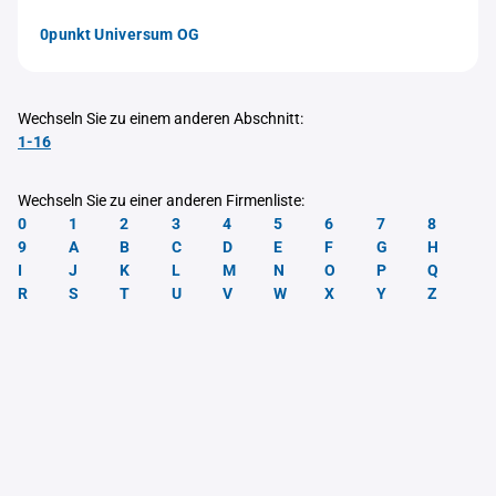
0punkt Universum OG
Wechseln Sie zu einem anderen Abschnitt:
1-16
Wechseln Sie zu einer anderen Firmenliste:
0
1
2
3
4
5
6
7
8
9
A
B
C
D
E
F
G
H
I
J
K
L
M
N
O
P
Q
R
S
T
U
V
W
X
Y
Z