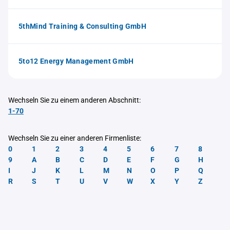
5thMind Training & Consulting GmbH
5to12 Energy Management GmbH
Wechseln Sie zu einem anderen Abschnitt:
1-70
Wechseln Sie zu einer anderen Firmenliste:
0
1
2
3
4
5
6
7
8
9
A
B
C
D
E
F
G
H
I
J
K
L
M
N
O
P
Q
R
S
T
U
V
W
X
Y
Z