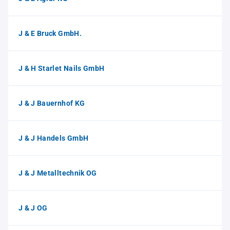
J & E Bruck GmbH.
J & H Starlet Nails GmbH
J & J Bauernhof KG
J & J Handels GmbH
J & J Metalltechnik OG
J & J OG