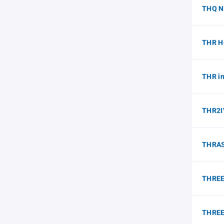
THQ N
THR H
THR i
THR2IV
THRAS
THREE
THREE