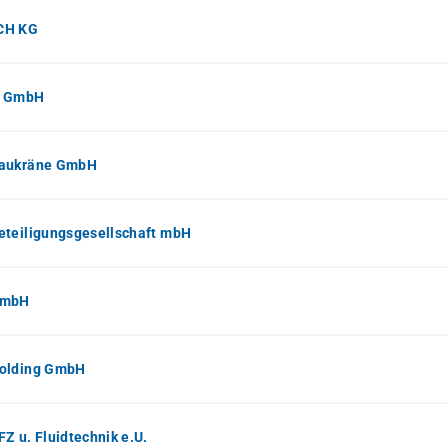
CH KG
I GmbH
aukräne GmbH
eteiligungsgesellschaft mbH
GmbH
olding GmbH
Z u. Fluidtechnik e.U.