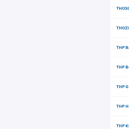
THOS
THOZ
THP B
THP B
THP 
THP H
THP KF