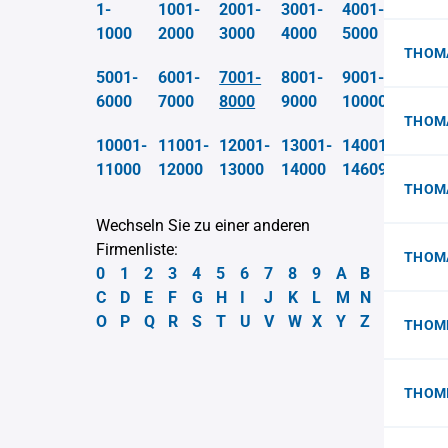
1-
1001-
2001-
3001-
4001-
1000
2000
3000
4000
5000
THOMA
5001-
6001-
7001-
8001-
9001-
6000
7000
8000
9000
10000
THOMA
10001-
11001-
12001-
13001-
14001-
11000
12000
13000
14000
14609
THOMA
Wechseln Sie zu einer anderen
Firmenliste:
THOMA
0
1
2
3
4
5
6
7
8
9
A
B
C
D
E
F
G
H
I
J
K
L
M
N
O
P
Q
R
S
T
U
V
W
X
Y
Z
THOME
THOMI