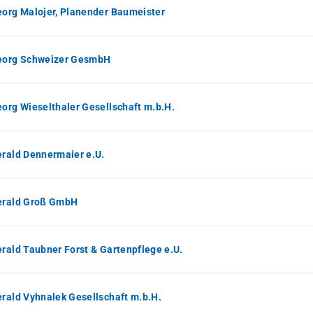
eorg Malojer, Planender Baumeister
Georg Schweizer GesmbH
eorg Wieselthaler Gesellschaft m.b.H.
erald Dennermaier e.U.
Gerald Groß GmbH
erald Taubner Forst & Gartenpflege e.U.
erald Vyhnalek Gesellschaft m.b.H.