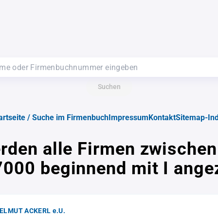
Suchen
artseite / Suche im Firmenbuch
Impressum
Kontakt
Sitemap-In
rden alle Firmen zwische
7000 beginnend mit I angez
HELMUT ACKERL e.U.