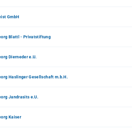
eist GmbH
eorg Blattl - Privatstiftung
eorg Dierneder e.U.
eorg Haslinger Gesellschaft m.b.H.
eorg Jandrasits e.U.
eorg Kaiser