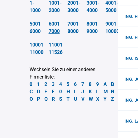
1-
1001-
2001-
3001-
4001-
1000
2000
3000
4000
5000
ING. 
5001-
6001-
7001-
8001-
9001-
6000
7000
8000
9000
10000
ING. 
10001-
11001-
11000
11526
ING. 
Wechseln Sie zu einer anderen
Firmenliste:
ING. 
0
1
2
3
4
5
6
7
8
9
A
B
C
D
E
F
G
H
I
J
K
L
M
N
O
P
Q
R
S
T
U
V
W
X
Y
Z
ING. 
ING. 