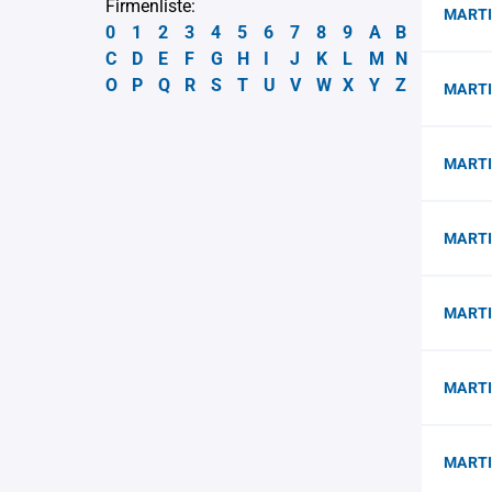
Firmenliste:
MARTI
0
1
2
3
4
5
6
7
8
9
A
B
C
D
E
F
G
H
I
J
K
L
M
N
O
P
Q
R
S
T
U
V
W
X
Y
Z
MARTI
MARTIN
MARTI
MART
MARTI
MARTI