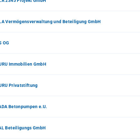
A 2345 Projekt GmbH
A Vermögensverwaltung und Beteiligung GmbH
S OG
RU Immobilien GmbH
RU Privatstiftung
DA Betonpumpen e.U.
L Beteiligungs GmbH