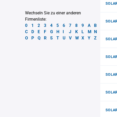
SOLA
Wechseln Sie zu einer anderen
Firmenliste:
SOLAR
0
1
2
3
4
5
6
7
8
9
A
B
C
D
E
F
G
H
I
J
K
L
M
N
O
P
Q
R
S
T
U
V
W
X
Y
Z
SOLAR
SOLAR
SOLA
SOLAR
SOLAR